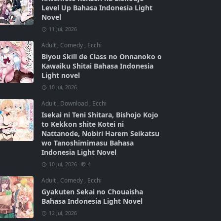
Level Up Bahasa Indonesia Light
Novel
11 Jul, 2026
Adult
,
Comedy
,
Ecchi
Biyou Skill de Class no Onnanoko o
Kawaiku Shitai Bahasa Indonesia
Light novel
10 Jul, 2026
Adult
,
Download
,
Ecchi
Isekai ni Teni Shitara, Bishojo Kojo
to Kekkon shite Kotei ni
Nattanode, Nobiri Harem Seikatsu
wo Tanoshimimasu Bahasa
Indonesia Light Novel
10 Jul, 2026
4
Adult
,
Comedy
,
Ecchi
Gyakuten Sekai no Chouaisha
Bahasa Indonesia Light Novel
12 Jul, 2026