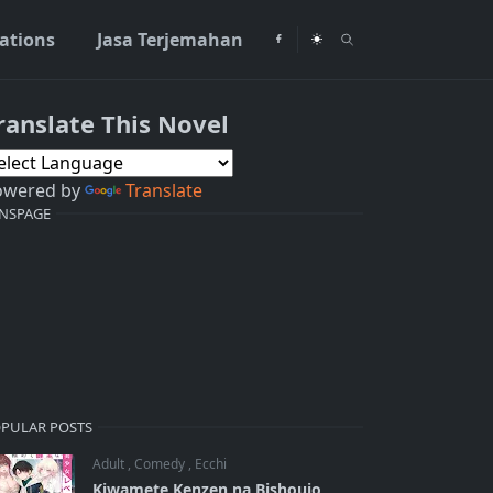
rations
Jasa Terjemahan
ranslate This Novel
owered by
Translate
NSPAGE
PULAR POSTS
Adult
,
Comedy
,
Ecchi
Kiwamete Kenzen na Bishoujo