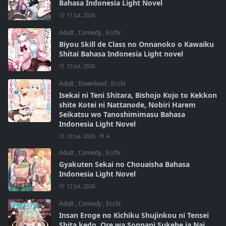
Bahasa Indonesia Light Novel
11 Jul, 2026
Adult
,
Comedy
,
Ecchi
Biyou Skill de Class no Onnanoko o Kawaiku
Shitai Bahasa Indonesia Light novel
10 Jul, 2026
Adult
,
Download
,
Ecchi
Isekai ni Teni Shitara, Bishojo Kojo to Kekkon
shite Kotei ni Nattanode, Nobiri Harem
Seikatsu wo Tanoshimimasu Bahasa
Indonesia Light Novel
10 Jul, 2026
4
Adult
,
Comedy
,
Ecchi
Gyakuten Sekai no Chouaisha Bahasa
Indonesia Light Novel
12 Jul, 2026
Adult
,
Comedy
,
Ecchi
Insan Eroge no Kichiku Shujinkou ni Tensei
Shita kedo, Ore wa Sonnani Sukebe ja Nai.