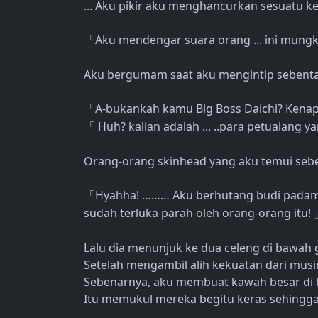
... Aku pikir aku menghancurkan sesuatu ke
Aku mendengar suara orang ... ini mungk
「
Aku bergumam saat aku mengintip sebentar
A-bukankah kamu Big Boss Daichi? Kenapa
「
Huh? kalian adalah ... ..para petualang y
「
Orang-orang skinhead yang aku temui sebel
Hyahha! ……… Aku berhutang budi padamu
「
sudah terluka parah oleh orang-orang itu!
Lalu dia menunjuk ke dua celeng di bawah
Setelah mengambil alih kekuatan dari musi
Sebenarnya, aku membuat kawah besar di 
Itu memukul mereka begitu keras sehingga