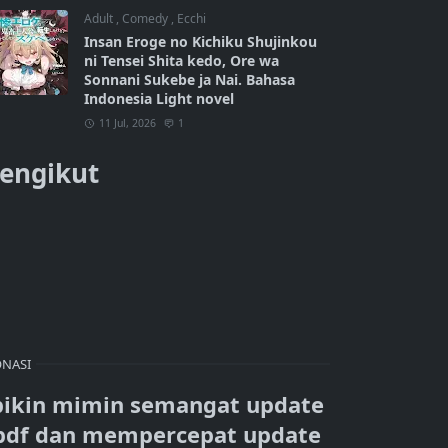
Adult
,
Comedy
,
Ecchi
Insan Eroge no Kichiku Shujinkou
ni Tensei Shita kedo, Ore wa
Sonnani Sukebe ja Nai. Bahasa
Indonesia Light novel
11 Jul, 2026
1
engikut
NASI
bikin mimin semangat update
pdf dan mempercepat update