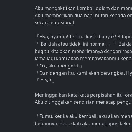
Aku mengaktifkan kembali golem dan memb
Aku memberikan dua babi hutan kepada o
secara emosional.
Hya, hyahha! Terima kasih banyak! B-tapi
「
Baiklah atau tidak, ini normal.
Baikla
「
」「
begitu kita akan menerimanya dengan rasa t
lama lagi kami akan membawakanmu keba
Ok, aku mengerti.
「
」
Dan dengan itu, kami akan berangkat. H
「
Y-Ya!
「
」
Meninggalkan kata-kata perpisahan itu, ora
Aku ditinggalkan sendirian menatap pengua
Fumu, ketika aku kembali, aku akan me
「
bebannya. Haruskah aku menghapus kelemb