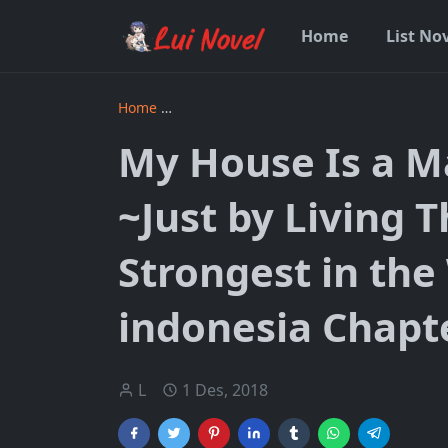
Home
List No
Home
My House Is a Magic Power Spot ~Just 
My House Is a M
~Just by Living 
Strongest in th
indonesia Chapt
L
1 Des, 2018