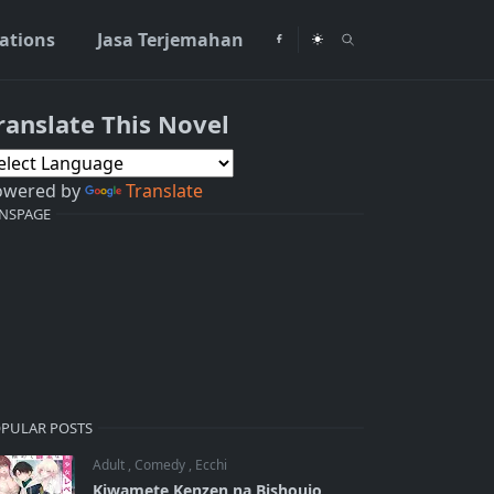
rations
Jasa Terjemahan
ranslate This Novel
nesia
owered by
Translate
NSPAGE
PULAR POSTS
Adult
,
Comedy
,
Ecchi
Kiwamete Kenzen na Bishoujo