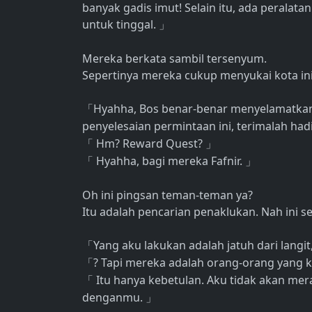
banyak gadis imut! Selain itu, ada peralata
untuk tinggal.
」
Mereka berkata sambil tersenyum.
Sepertinya mereka cukup menyukai kota ini
Hyahha, Bos benar-benar menyelamatkan k
「
penyelesaian permintaan ini, terimalah had
Hm? Reward Quest?
「
」
Hyahha, bagi mereka Fafnir.
「
」
Oh ini pingsan teman-teman ya?
Itu adalah pencarian penaklukan. Nah ini s
Yang aku lakukan adalah jatuh dari langi
「
? Tapi mereka adalah orang-orang yang 
「
Itu hanya kebetulan. Aku tidak akan me
「
denganmu.
」