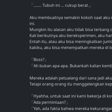
........ Tubuh ini ... cukup berat.
「
」
Aku membuatnya semakin kokoh saat aku m
ini.
Mungkin itu alasan aku tidak bisa terbang
Kali berikutnya aku bereksperimen, aku h
Entah itu, atau aku bisa meningkatkan juml
kakiku, aku bisa menempatkan mereka di b
Boss?
「
」
Ah bukan apa-apa. Bukankah kalian kemb
「
Mereka adalah petualang dari sana jadi aku
Tetapi orang-orang itu menggelengkan kep
Hyahha, untuk saat ini kami bekerja di kot
「
Ada permintaan?
「
」
Yah, ada fakta bahwa mereka kekurangan
「