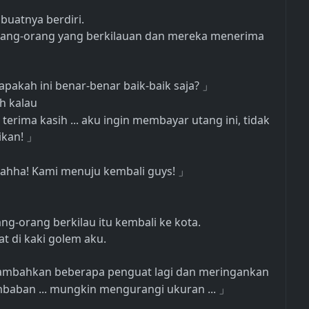
uatnya berdiri.
rang-orang yang berkilauan dan mereka menerima
 apakah ini benar-benar baik-baik saja?
」
h kalau
erima kasih ... aku ingin membayar utang ini, tidak
ikan!
」
yahha! Kami menuju kembali guys!
」
ng-orang berkilau itu kembali ke kota.
t di kaki golem aku.
nambahkan beberapa penguat lagi dan meringankan
aban ... mungkin mengurangi ukuran ...
」