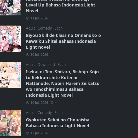
Level Up Bahasa Indonesia Light
Novel
11 Jul, 2026
Adult
,
Comedy
,
Ecchi
Biyou Skill de Class no Onnanoko o
Kawaiku Shitai Bahasa Indonesia
Light novel
10 Jul, 2026
Adult
,
Download
,
Ecchi
Isekai ni Teni Shitara, Bishojo Kojo
to Kekkon shite Kotei ni
Nattanode, Nobiri Harem Seikatsu
wo Tanoshimimasu Bahasa
Indonesia Light Novel
10 Jul, 2026
4
Adult
,
Comedy
,
Ecchi
Gyakuten Sekai no Chouaisha
Bahasa Indonesia Light Novel
12 Jul, 2026