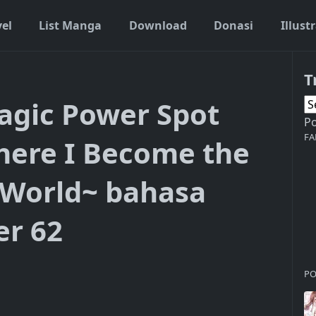
vel
List Manga
Download
Donasi
Illust
T
by Living There I Become the Strongest in the World~ bahasa indo
agic Power Spot
P
FA
There I Become the
e World~ bahasa
er 62
PO