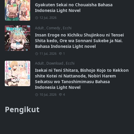
Gyakuten Sekai no Chouaisha Bahasa
Indonesia Light Novel
12 Jul, 2026
Adult
,
Comedy
,
Ecchi
Insan Eroge no Kichiku Shujinkou ni Tensei
Shita kedo, Ore wa Sonnani Sukebe ja Nai.
Bahasa Indonesia Light novel
11 Jul, 2026
1
Adult
,
Download
,
Ecchi
Isekai ni Teni Shitara, Bishojo Kojo to Kekkon
shite Kotei ni Nattanode, Nobiri Harem
Seikatsu wo Tanoshimimasu Bahasa
Indonesia Light Novel
10 Jul, 2026
4
Pengikut