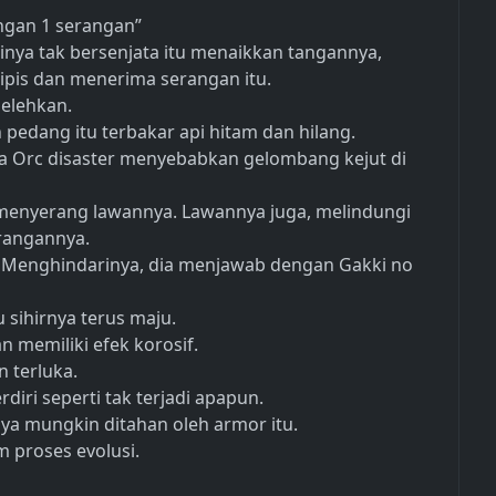
engan 1 serangan”
inya tak bersenjata itu menaikkan tangannya,
pis dan menerima serangan itu.
lelehkan.
edang itu terbakar api hitam dan hilang.
a Orc disaster menyebabkan gelombang kejut di
menyerang lawannya. Lawannya juga, melindungi
rangannya.
a. Menghindarinya, dia menjawab dengan Gakki no
 sihirnya terus maju.
 memiliki efek korosif.
n terluka.
diri seperti tak terjadi apapun.
a mungkin ditahan oleh armor itu.
m proses evolusi.