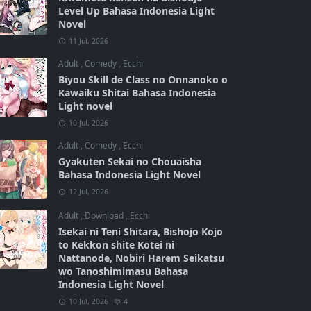
Level Up Bahasa Indonesia Light
Novel
11 Jul, 2026
Adult
,
Comedy
,
Ecchi
Biyou Skill de Class no Onnanoko o
Kawaiku Shitai Bahasa Indonesia
Light novel
10 Jul, 2026
Adult
,
Comedy
,
Ecchi
Gyakuten Sekai no Chouaisha
Bahasa Indonesia Light Novel
12 Jul, 2026
Adult
,
Download
,
Ecchi
Isekai ni Teni Shitara, Bishojo Kojo
to Kekkon shite Kotei ni
Nattanode, Nobiri Harem Seikatsu
wo Tanoshimimasu Bahasa
Indonesia Light Novel
10 Jul, 2026
4