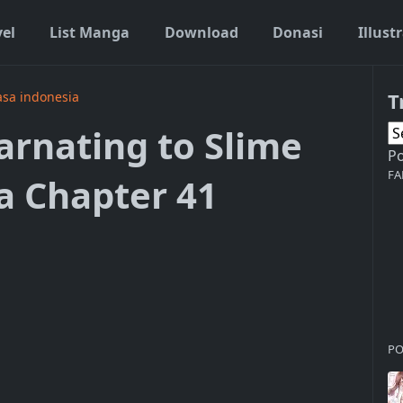
vel
List Manga
Download
Donasi
Illust
T
asa indonesia
arnating to Slime
P
FA
a Chapter 41
PO