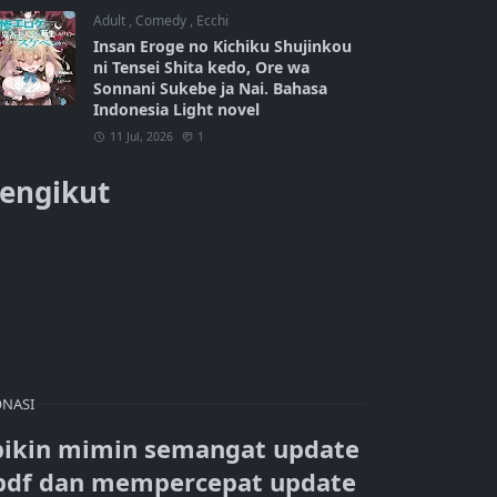
Adult
,
Comedy
,
Ecchi
Insan Eroge no Kichiku Shujinkou
ni Tensei Shita kedo, Ore wa
Sonnani Sukebe ja Nai. Bahasa
Indonesia Light novel
11 Jul, 2026
1
engikut
NASI
bikin mimin semangat update
pdf dan mempercepat update