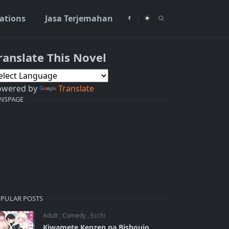
rations
Jasa Terjemahan
ranslate This Novel
owered by
Translate
NSPAGE
PULAR POSTS
Adult
,
Comedy
,
Ecchi
Kiwamete Kenzen na Bishoujo