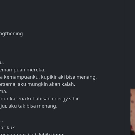
engthening
u.
 kemampuan mereka.
la kemampuanku, kupikir aki bisa menang.
ersama, aku mungkin akan kalah.
ima.
ur karena kehabisan energy sihir.
jur, aku tak bisa menang.
n…
ariku?
edangnya jauh lebih tinggi.