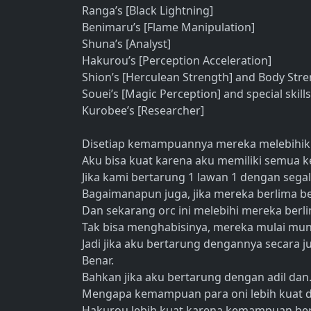
Ranga’s [Black Lightning]
Benimaru’s [Flame Manipulation]
Shuna’s [Analyst]
Hakurou’s [Perception Acceleration]
Shion’s [Herculean Strength] and Body Str
Souei’s [Magic Perception] and special skills
Kurobee’s [Researcher]
Disetiap kemampuannya mereka melebihik
Aku bisa kuat karena aku memiliki semua
Jika kami bertarung 1 lawan 1 dengan sega
Bagaimanapun juga, jika mereka berlima b
Dan sekarang orc ini melebihi mereka berl
Tak bisa menghabisinya, mereka mulai mund
Jadi jika aku bertarung dengannya secara ju
Benar.
Bahkan jika aku bertarung dengan adil da
Mengapa kemampuan para oni lebih kuat d
Hakurou lebih kuat karena kemampuan berp