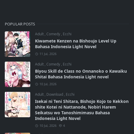
POPULAR POSTS
Adult
,
Comedy
,
Ecchi
Kiwamete Kenzen na Bishoujo Level Up
Bahasa Indonesia Light Novel
11 Jul, 2026
Adult
,
Comedy
,
Ecchi
Biyou Skill de Class no Onnanoko o Kawaiku
Shitai Bahasa Indonesia Light novel
10 Jul, 2026
Adult
,
Download
,
Ecchi
Isekai ni Teni Shitara, Bishojo Kojo to Kekkon
shite Kotei ni Nattanode, Nobiri Harem
Seikatsu wo Tanoshimimasu Bahasa
Indonesia Light Novel
10 Jul, 2026
4