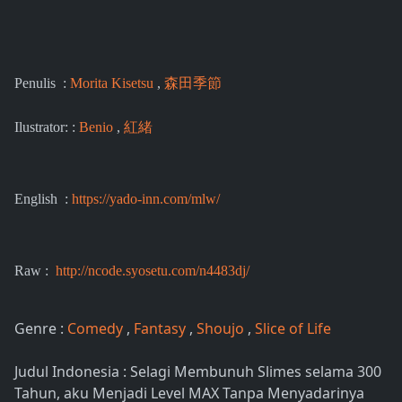
Penulis :
Morita Kisetsu
,
森田季節
Ilustrator: :
Benio
,
紅緒
English :
https://yado-inn.com/mlw/
Raw :
http://ncode.syosetu.com/n4483dj/
Genre :
Comedy
,
Fantasy
,
Shoujo
,
Slice of Life
Judul Indonesia : Selagi Membunuh Slimes selama 300
Tahun, aku Menjadi Level MAX Tanpa Menyadarinya