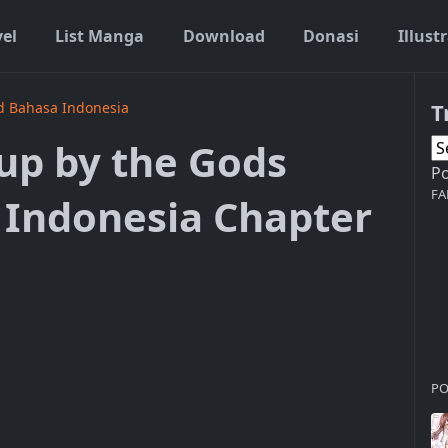
vel
List Manga
Download
Donasi
Illust
T
d Bahasa Indonesia
up by the Gods
P
FA
 Indonesia Chapter
PO