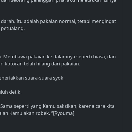
 dari seorang pelanggan pria, aku meletakkan isinya
 darah. Itu adalah pakaian normal, tetapi mengingat
 petualang.
. Membawa pakaian ke dalamnya seperti biasa, dan
 kotoran telah hilang dari pakaian.
eneriakkan suara-suara syok.
luh detik.
Sama seperti yang Kamu saksikan, karena cara kita
kaian Kamu akan robek. ”[Ryouma]