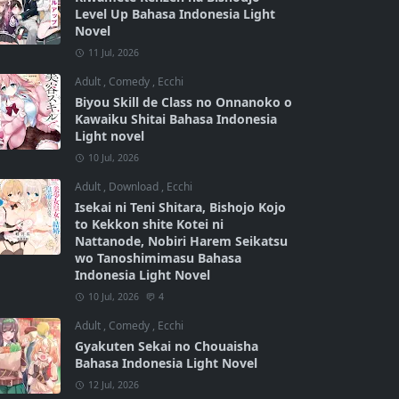
Level Up Bahasa Indonesia Light
Novel
11 Jul, 2026
Adult
,
Comedy
,
Ecchi
Biyou Skill de Class no Onnanoko o
Kawaiku Shitai Bahasa Indonesia
Light novel
10 Jul, 2026
Adult
,
Download
,
Ecchi
Isekai ni Teni Shitara, Bishojo Kojo
to Kekkon shite Kotei ni
Nattanode, Nobiri Harem Seikatsu
wo Tanoshimimasu Bahasa
Indonesia Light Novel
10 Jul, 2026
4
Adult
,
Comedy
,
Ecchi
Gyakuten Sekai no Chouaisha
Bahasa Indonesia Light Novel
12 Jul, 2026