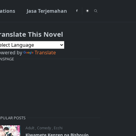
rations
Jasa Terjemahan
ranslate This Novel
owered by
Translate
NSPAGE
PULAR POSTS
Adult
,
Comedy
,
Ecchi
Kiwamete Kenzen na Bishoujo