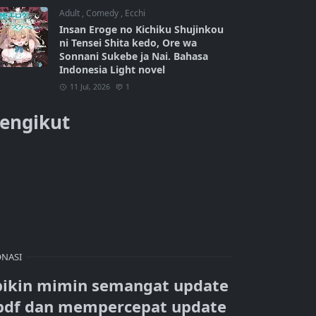
Adult
,
Comedy
,
Ecchi
Insan Eroge no Kichiku Shujinkou
ni Tensei Shita kedo, Ore wa
Sonnani Sukebe ja Nai. Bahasa
Indonesia Light novel
11 Jul, 2026
1
engikut
NASI
bikin mimin semangat update
pdf dan mempercepat update