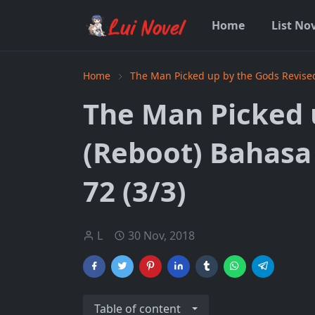
Home
List No
Home
The Man Picked up by the Gods Revise
The Man Picked 
(Reboot) Bahasa
72 (3/3)
L
30 Nov, 2018
Table of content