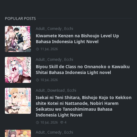
POPULAR POSTS
Adult
,
Comedy
,
Ecchi
Kiwamete Kenzen na Bishoujo Level Up
Bahasa Indonesia Light Novel
11 Jul, 2026
Adult
,
Comedy
,
Ecchi
Biyou Skill de Class no Onnanoko o Kawaiku
Shitai Bahasa Indonesia Light novel
10 Jul, 2026
Adult
,
Download
,
Ecchi
Isekai ni Teni Shitara, Bishojo Kojo to Kekkon
shite Kotei ni Nattanode, Nobiri Harem
Seikatsu wo Tanoshimimasu Bahasa
Indonesia Light Novel
10 Jul, 2026
4
Adult
,
Comedy
,
Ecchi