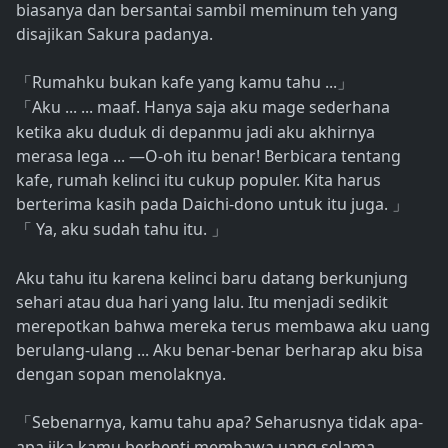
biasanya dan bersantai sambil meminum teh yang
disajikan Sakura padanya.
Rumahku bukan kafe yang kamu tahu ...
「
」
Aku ... ... maaf. Hanya saja aku mage sederhana
「
ketika aku duduk di depanmu jadi aku akhirnya
merasa lega ... —O-oh itu benar! Berbicara tentang
kafe, rumah kelinci itu cukup populer. Kita harus
berterima kasih pada Daichi-dono untuk itu juga.
」
Ya, aku sudah tahu itu.
「
」
Aku tahu itu karena kelinci baru datang berkunjung
sehari atau dua hari yang lalu. Itu menjadi sedikit
merepotkan bahwa mereka terus membawa aku uang
berulang-ulang ... Aku benar-benar berharap aku bisa
dengan sopan menolaknya.
Sebenarnya, kamu tahu apa? Seharusnya tidak apa-
「
apa jika kamu berhenti membawa uang selama