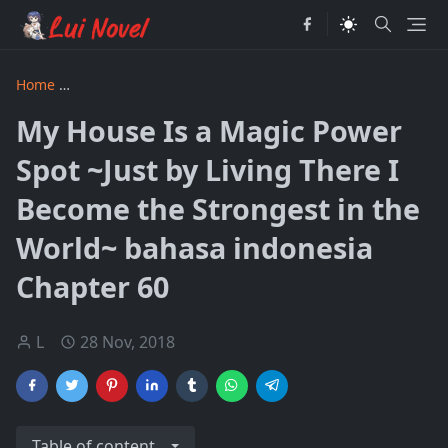
Home
My House Is a Magic Power Spot ~Just by Living There
My House Is a Magic Power
Spot ~Just by Living There I
Become the Strongest in the
World~ bahasa indonesia
Chapter 60
L
28 Nov, 2018
Table of content