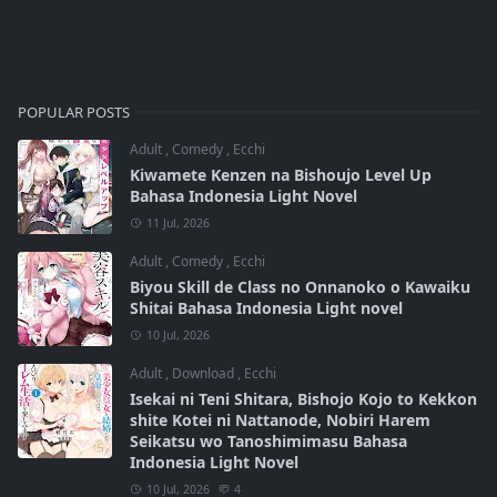
POPULAR POSTS
Adult
,
Comedy
,
Ecchi
Kiwamete Kenzen na Bishoujo Level Up
Bahasa Indonesia Light Novel
11 Jul, 2026
Adult
,
Comedy
,
Ecchi
Biyou Skill de Class no Onnanoko o Kawaiku
Shitai Bahasa Indonesia Light novel
10 Jul, 2026
Adult
,
Download
,
Ecchi
Isekai ni Teni Shitara, Bishojo Kojo to Kekkon
shite Kotei ni Nattanode, Nobiri Harem
Seikatsu wo Tanoshimimasu Bahasa
Indonesia Light Novel
10 Jul, 2026
4