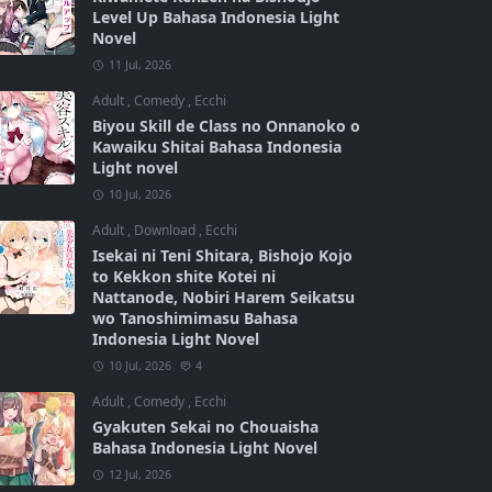
Level Up Bahasa Indonesia Light
Novel
11 Jul, 2026
Adult
,
Comedy
,
Ecchi
Biyou Skill de Class no Onnanoko o
Kawaiku Shitai Bahasa Indonesia
Light novel
10 Jul, 2026
Adult
,
Download
,
Ecchi
Isekai ni Teni Shitara, Bishojo Kojo
to Kekkon shite Kotei ni
Nattanode, Nobiri Harem Seikatsu
wo Tanoshimimasu Bahasa
Indonesia Light Novel
10 Jul, 2026
4
Adult
,
Comedy
,
Ecchi
Gyakuten Sekai no Chouaisha
Bahasa Indonesia Light Novel
12 Jul, 2026