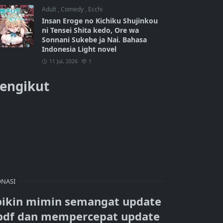
Adult
,
Comedy
,
Ecchi
Insan Eroge no Kichiku Shujinkou
ni Tensei Shita kedo, Ore wa
Sonnani Sukebe ja Nai. Bahasa
Indonesia Light novel
11 Jul, 2026
1
engikut
NASI
bikin mimin semangat update
pdf dan mempercepat update