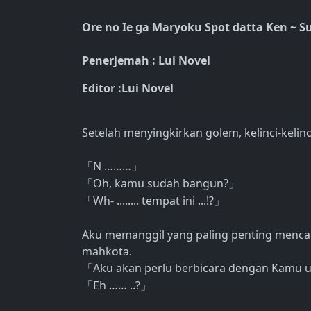
Ore no Ie ga Maryoku Spot datta Ken ~ S
Penerjemah : Lui Novel
Editor :Lui Novel
Setelah menyingkirkan golem, kelinci-kelinc
N ………
「
」
Oh, kamu sudah bangun?
「
」
Wh- ........ tempat ini ...!?
「
」
Aku memanggil yang paling penting mencari
mahkota.
Aku akan perlu berbicara dengan Kamu un
「
Eh …… ..?
「
」