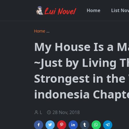
Home
List No
Home
My House Is a Magic Power Spot ~Just 
My House Is a M
~Just by Living 
Strongest in th
indonesia Chapt
L
28 Nov, 2018