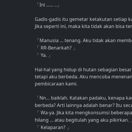
Ini ...... ..
「
」
Gadis-gadis itu gemetar ketakutan setiap k
Jika seperti ini, maka kita tidak akan bisa 
Manusia ... tenang. Aku tidak akan memb
「
RR-Benarkah?
「
」
Ya.
「
」
Hal-hal yang hidup di hutan sebagian besar
tetapi aku berbeda. Aku mencoba menena
pembicaraan kami.
Nn… baiklah. Katakan padaku, kenapa k
「
berbeda? Arti lainnya adalah benar? Itu sec
Wa-ya. Jika kita mengkonsumsi beberap
「
hilang ... atau begitulah yang aku pikirkan.
Kelaparan?
「
」