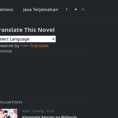
rations
Jasa Terjemahan
ranslate This Novel
nesia
owered by
Translate
NSPAGE
PULAR POSTS
Adult
,
Comedy
,
Ecchi
Kiwamete Kenzen na Bishoujo