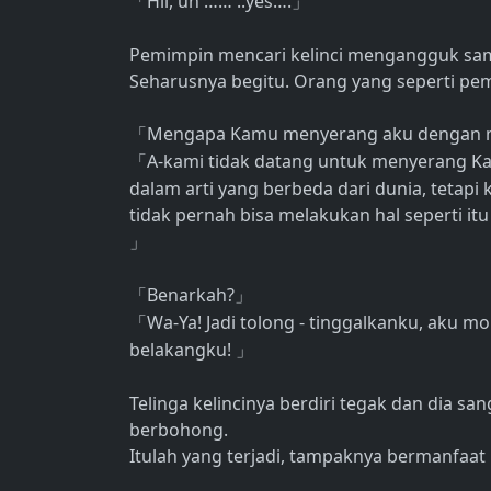
Hii, uh …… ..yes….
「
」
Pemimpin mencari kelinci mengangguk sam
Seharusnya begitu. Orang yang seperti pem
Mengapa Kamu menyerang aku dengan 
「
A-kami tidak datang untuk menyerang 
「
dalam arti yang berbeda dari dunia, tetap
tidak pernah bisa melakukan hal seperti itu
」
Benarkah?
「
」
Wa-Ya! Jadi tolong - tinggalkanku, aku
「
belakangku!
」
Telinga kelincinya berdiri tegak dan dia s
berbohong.
Itulah yang terjadi, tampaknya bermanfaat