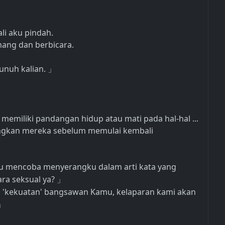
ali aku pindah.
tenang dan berbicara.
unuh kalian.
」
 memiliki pandangan hidup atau mati pada hal-hal ...
ngkan mereka sebelum memulai kembali
au mencoba menyerangku dalam arti kata yang
ara seksual ya?
」
a 'kekuatan' bangsawan Kamu, kelaparan kami akan
」