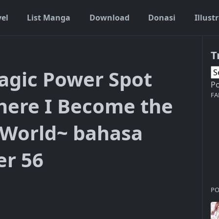
vel
List Manga
Download
Donasi
Illust
T
by Living There I Become the Strongest in the World~ bahasa indo
agic Power Spot
P
FA
There I Become the
e World~ bahasa
er 56
PO