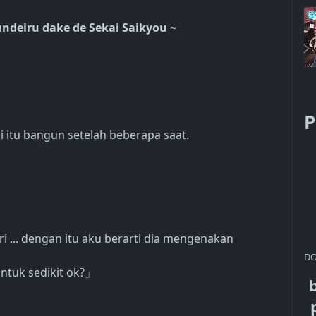
undeiru dake de Sekai Saikyou ~
P
i itu bangun setelah beberapa saat.
 ... dengan itu aku berarti dia mengenakan
DO
tuk sedikit ok?
」