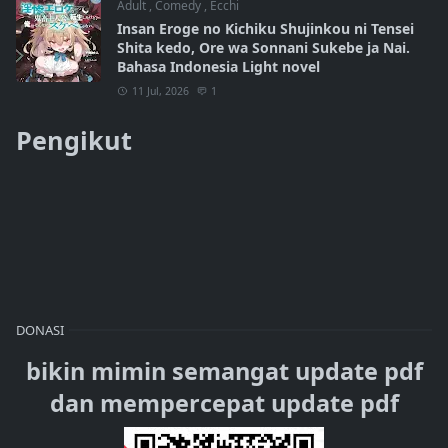
Adult
,
Comedy
,
Ecchi
Insan Eroge no Kichiku Shujinkou ni Tensei
Shita kedo, Ore wa Sonnani Sukebe ja Nai.
Bahasa Indonesia Light novel
11 Jul, 2026
1
Pengikut
DONASI
bikin mimin semangat update pdf
dan mempercepat update pdf