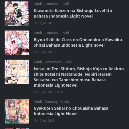
Adult
,
Comedy
,
Ecchi
Kiwamete Kenzen na Bishoujo Level Up
Bahasa Indonesia Light Novel
11 Jul, 2026
Adult
,
Comedy
,
Ecchi
Biyou Skill de Class no Onnanoko o Kawaiku
Shitai Bahasa Indonesia Light novel
10 Jul, 2026
Adult
,
Download
,
Ecchi
Isekai ni Teni Shitara, Bishojo Kojo to Kekkon
shite Kotei ni Nattanode, Nobiri Harem
Seikatsu wo Tanoshimimasu Bahasa
Indonesia Light Novel
10 Jul, 2026
4
Adult
,
Comedy
,
Ecchi
Gyakuten Sekai no Chouaisha Bahasa
Indonesia Light Novel
12 Jul, 2026