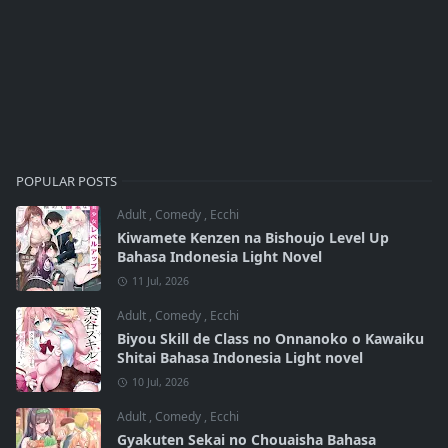
POPULAR POSTS
Adult
,
Comedy
,
Ecchi
Kiwamete Kenzen na Bishoujo Level Up
Bahasa Indonesia Light Novel
11 Jul, 2026
Adult
,
Comedy
,
Ecchi
Biyou Skill de Class no Onnanoko o Kawaiku
Shitai Bahasa Indonesia Light novel
10 Jul, 2026
Adult
,
Comedy
,
Ecchi
Gyakuten Sekai no Chouaisha Bahasa