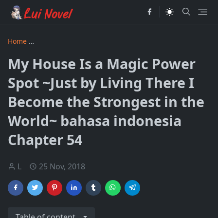
Home
My House Is a Magic Power Spot ~Just by Living There
My House Is a Magic Power
Spot ~Just by Living There I
Become the Strongest in the
World~ bahasa indonesia
Chapter 54
L
25 Nov, 2018
Table of content