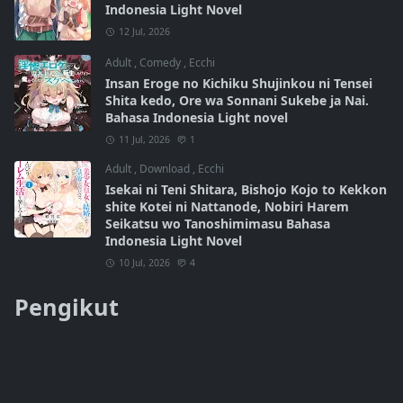
Indonesia Light Novel
12 Jul, 2026
Adult
,
Comedy
,
Ecchi
Insan Eroge no Kichiku Shujinkou ni Tensei
Shita kedo, Ore wa Sonnani Sukebe ja Nai.
Bahasa Indonesia Light novel
11 Jul, 2026
1
Adult
,
Download
,
Ecchi
Isekai ni Teni Shitara, Bishojo Kojo to Kekkon
shite Kotei ni Nattanode, Nobiri Harem
Seikatsu wo Tanoshimimasu Bahasa
Indonesia Light Novel
10 Jul, 2026
4
Pengikut