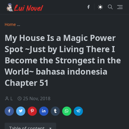
Home
My House Is a Magic Power Spot ~Just by Living There
My House Is a Magic Power
Spot ~Just by Living There I
Become the Strongest in the
World~ bahasa indonesia
Chapter 51
L
25 Nov, 2018
Table of content