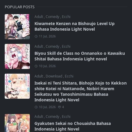
POPULAR POSTS
Adult
,
Comedy
,
Ecchi
Kiwamete Kenzen na Bishoujo Level Up
Bahasa Indonesia Light Novel
11 Jul, 2026
Adult
,
Comedy
,
Ecchi
Biyou Skill de Class no Onnanoko o Kawaiku
Shitai Bahasa Indonesia Light novel
10 Jul, 2026
Adult
,
Download
,
Ecchi
Isekai ni Teni Shitara, Bishojo Kojo to Kekkon
shite Kotei ni Nattanode, Nobiri Harem
Seikatsu wo Tanoshimimasu Bahasa
Indonesia Light Novel
10 Jul, 2026
4
Adult
,
Comedy
,
Ecchi
Gyakuten Sekai no Chouaisha Bahasa
Indonesia Light Novel