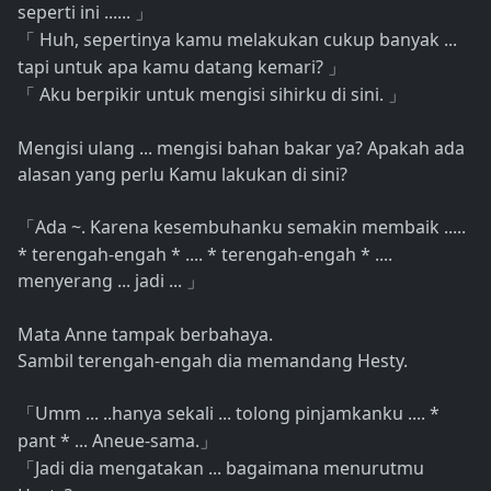
seperti ini ......
」
Huh, sepertinya kamu melakukan cukup banyak ...
「
tapi untuk apa kamu datang kemari?
」
Aku berpikir untuk mengisi sihirku di sini.
「
」
Mengisi ulang ... mengisi bahan bakar ya? Apakah ada
alasan yang perlu Kamu lakukan di sini?
Ada ~. Karena kesembuhanku semakin membaik .....
「
* terengah-engah * .... * terengah-engah * ....
menyerang ... jadi ...
」
Mata Anne tampak berbahaya.
Sambil terengah-engah dia memandang Hesty.
Umm ... ..hanya sekali ... tolong pinjamkanku .... *
「
pant * ... Aneue-sama.
」
Jadi dia mengatakan ... bagaimana menurutmu
「