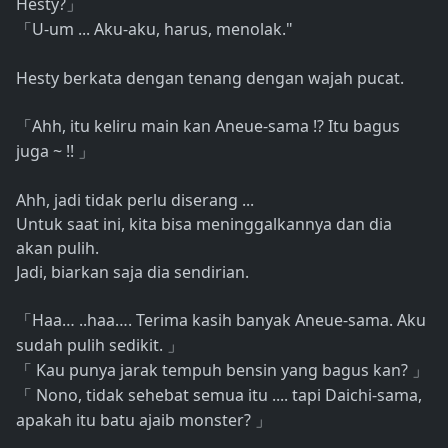
Hesty?
」
U-um ... Aku-aku, harus, menolak."
「
Hesty berkata dengan tenang dengan wajah pucat.
Ahh, itu keliru main kan Aneue-sama !? Itu bagus
「
juga ~ !!
」
Ahh, jadi tidak perlu diserang ...
Untuk saat ini, kita bisa meninggalkannya dan dia
akan pulih.
Jadi, biarkan saja dia sendirian.
Haa… ..haa…. Terima kasih banyak Aneue-sama. Aku
「
sudah pulih sedikit.
」
Kau punya jarak tempuh bensin yang bagus kan?
「
」
Nono, tidak sehebat semua itu .... tapi Daichi-sama,
「
apakah itu batu ajaib monster?
」