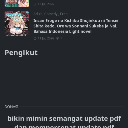
12 Jul, 2026
Adult
,
Comedy
,
Ecchi
Insan Eroge no Kichiku Shujinkou ni Tensei
Shita kedo, Ore wa Sonnani Sukebe ja Nai.
Bahasa Indonesia Light novel
11 Jul, 2026
1
Pengikut
DONASI
bikin mimin semangat update pdf
dan mempercepat update pdf