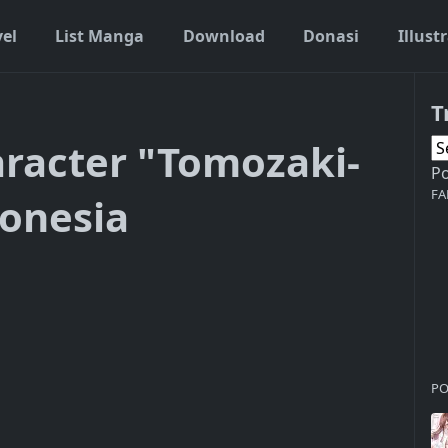
vel
List Manga
Download
Donasi
Illust
T
aracter "Tomozaki-
P
FA
onesia
PO