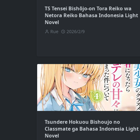
TS Tensei Bishōjo-on Tora Reiko wa
Netora Reiko Bahasa Indonesia Light
Novel
Rue
2026/2/9
Tsundere Hokuou Bishoujo no
Classmate ga Bahasa Indonesia Light
Novel