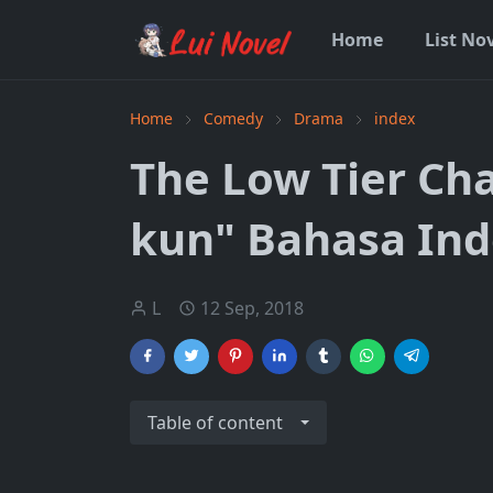
Home
List No
Home
Comedy
Drama
index
The Low Tier Ch
kun" Bahasa Ind
L
12 Sep, 2018
Table of content