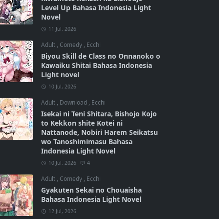
Level Up Bahasa Indonesia Light
Novel
11 Jul, 2026
Adult
,
Comedy
,
Ecchi
Biyou Skill de Class no Onnanoko o
Kawaiku Shitai Bahasa Indonesia
Light novel
10 Jul, 2026
Adult
,
Download
,
Ecchi
Isekai ni Teni Shitara, Bishojo Kojo
to Kekkon shite Kotei ni
Nattanode, Nobiri Harem Seikatsu
wo Tanoshimimasu Bahasa
Indonesia Light Novel
10 Jul, 2026
4
Adult
,
Comedy
,
Ecchi
Gyakuten Sekai no Chouaisha
Bahasa Indonesia Light Novel
12 Jul, 2026