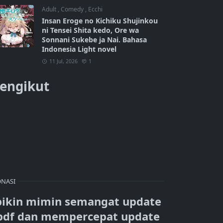
Adult
,
Comedy
,
Ecchi
Insan Eroge no Kichiku Shujinkou
ni Tensei Shita kedo, Ore wa
Sonnani Sukebe ja Nai. Bahasa
Indonesia Light novel
11 Jul, 2026
1
engikut
NASI
bikin mimin semangat update
pdf dan mempercepat update