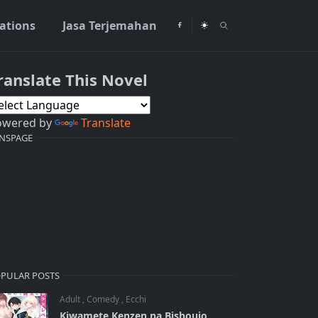
rations
Jasa Terjemahan
ranslate This Novel
owered by
Translate
NSPAGE
PULAR POSTS
Adult
,
Comedy
,
Ecchi
Kiwamete Kenzen na Bishoujo