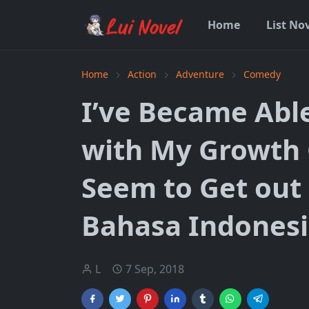
Home
List No
Home
Action
Adventure
Comedy
I’ve Became Abl
with My Growth C
Seem to Get out 
Bahasa Indones
L
7 Sep, 2018