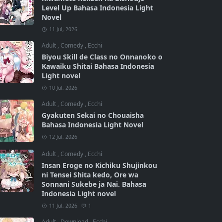
Level Up Bahasa Indonesia Light
Novel
11 Jul, 2026
Adult
,
Comedy
,
Ecchi
Biyou Skill de Class no Onnanoko o
Kawaiku Shitai Bahasa Indonesia
Light novel
10 Jul, 2026
Adult
,
Comedy
,
Ecchi
Gyakuten Sekai no Chouaisha
Bahasa Indonesia Light Novel
12 Jul, 2026
Adult
,
Comedy
,
Ecchi
Insan Eroge no Kichiku Shujinkou
ni Tensei Shita kedo, Ore wa
Sonnani Sukebe ja Nai. Bahasa
Indonesia Light novel
11 Jul, 2026
1
Adult
,
Download
,
Ecchi