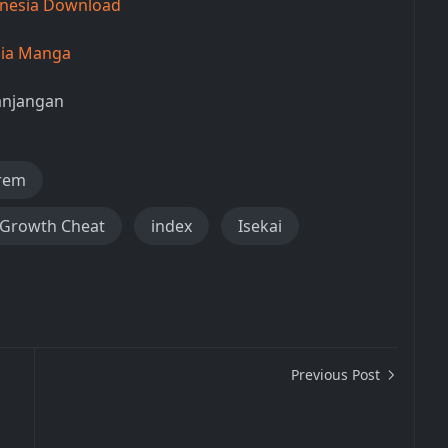
onesia Download
sia Manga
panjangan
rem
y Growth Cheat
index
Isekai
Previous Post