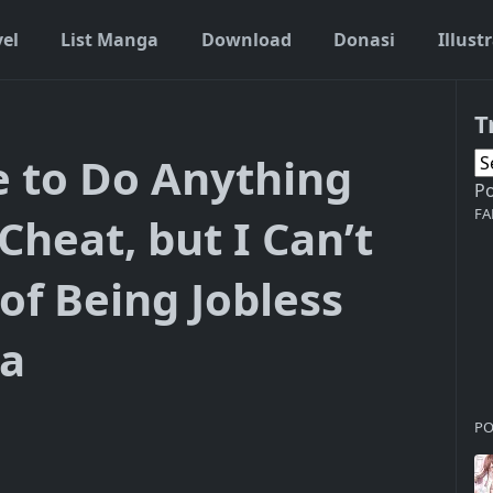
vel
List Manga
Download
Donasi
Illust
T
e to Do Anything
P
FA
heat, but I Can’t
of Being Jobless
ia
PO