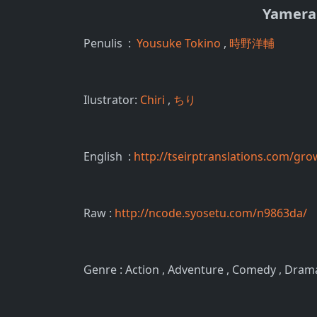
Yamera
Penulis :
Yousuke Tokino
,
時野洋輔
Ilustrator:
Chiri
,
ちり
English :
http://tseirptranslations.com/gro
Raw :
http://ncode.syosetu.com/n9863da/
Genre : Action , Adventure , Comedy , Drama