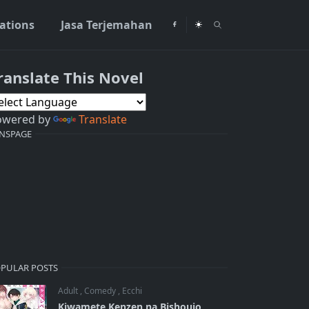
rations
Jasa Terjemahan
ranslate This Novel
owered by
Translate
NSPAGE
PULAR POSTS
Adult
,
Comedy
,
Ecchi
Kiwamete Kenzen na Bishoujo