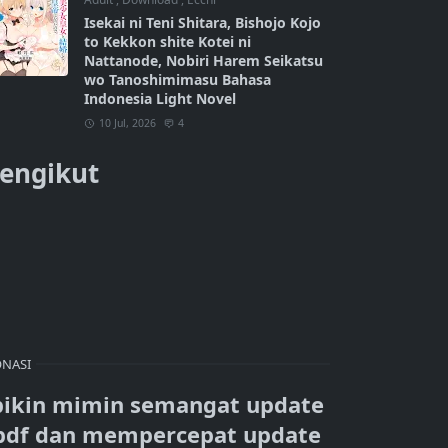
Isekai ni Teni Shitara, Bishojo Kojo
to Kekkon shite Kotei ni
Nattanode, Nobiri Harem Seikatsu
wo Tanoshimimasu Bahasa
Indonesia Light Novel
10 Jul, 2026
4
engikut
NASI
bikin mimin semangat update
pdf dan mempercepat update