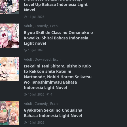
Level Up Bahasa Indonesia Light
Novel
11 Jul, 2026
Adult
,
Comedy
,
Ecchi
Biyou Skill de Class no Onnanoko o
Kawaiku Shitai Bahasa Indonesia
Light novel
10 Jul, 2026
Adult
,
Download
,
Ecchi
Isekai ni Teni Shitara, Bishojo Kojo
to Kekkon shite Kotei ni
Nattanode, Nobiri Harem Seikatsu
wo Tanoshimimasu Bahasa
Indonesia Light Novel
10 Jul, 2026
4
Adult
,
Comedy
,
Ecchi
Gyakuten Sekai no Chouaisha
Bahasa Indonesia Light Novel
12 Jul, 2026