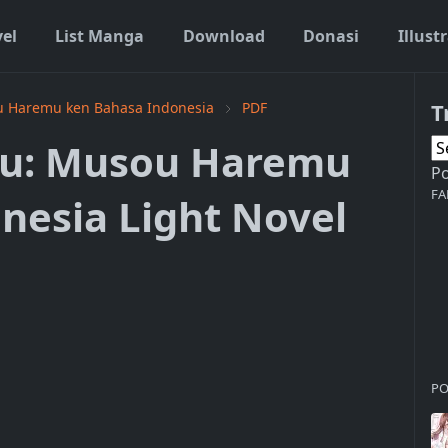
vel
List Manga
Download
Donasi
Illust
T
ou Haremu ken Bahasa Indonesia
PDF
ou: Musou Haremu
P
FA
nesia Light Novel
PO