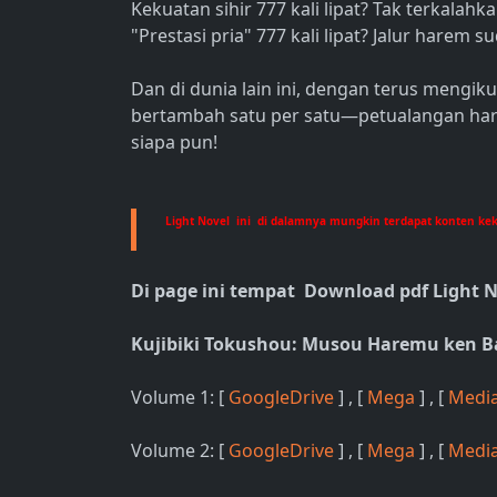
Kekuatan sihir 777 kali lipat? Tak terkalahka
"Prestasi pria" 777 kali lipat? Jalur harem s
Dan di dunia lain ini, dengan terus mengi
bertambah satu per satu—petualangan harem
siapa pun!
Light Novel ini di dalamnya mungkin terdapat konten kek
Di page ini tempat Download pdf Light 
Kujibiki Tokushou: Musou Haremu ken 
Volume 1: [
GoogleDrive
] , [
Mega
] , [
Media
Volume 2: [
GoogleDrive
] , [
Mega
] , [
Media